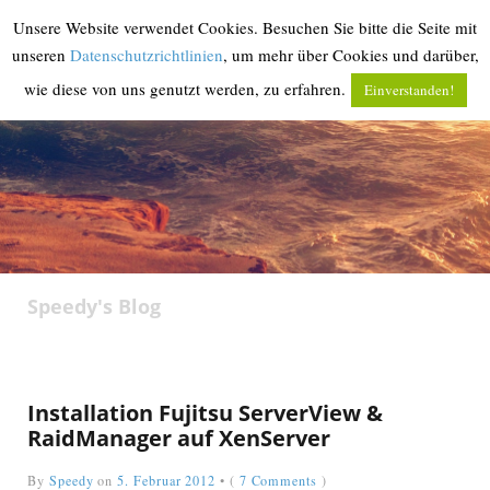
Unsere Website verwendet Cookies. Besuchen Sie bitte die Seite mit
MENU
unseren
Datenschutzrichtlinien
, um mehr über Cookies und darüber,
wie diese von uns genutzt werden, zu erfahren.
Einverstanden!
‹
return

Speedy's Blog
Installation Fujitsu ServerView &
RaidManager auf XenServer
By
Speedy
on
5. Februar 2012
•
(
7 Comments
)