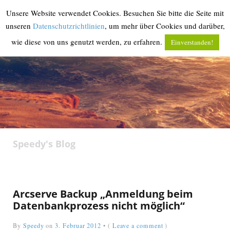
Unsere Website verwendet Cookies. Besuchen Sie bitte die Seite mit
MENU
unseren
Datenschutzrichtlinien
, um mehr über Cookies und darüber,
wie diese von uns genutzt werden, zu erfahren.
Einverstanden!
‹
return

Speedy's Blog
Arcserve Backup „Anmeldung beim
Datenbankprozess nicht möglich“
By
Speedy
on
3. Februar 2012
•
(
Leave a comment
)