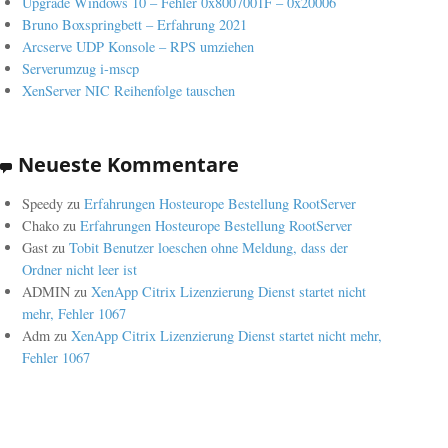
Upgrade Windows 10 – Fehler 0x8007001F – 0x20006
Bruno Boxspringbett – Erfahrung 2021
Arcserve UDP Konsole – RPS umziehen
Serverumzug i-mscp
XenServer NIC Reihenfolge tauschen
Neueste Kommentare
Speedy
zu
Erfahrungen Hosteurope Bestellung RootServer
Chako
zu
Erfahrungen Hosteurope Bestellung RootServer
Gast
zu
Tobit Benutzer loeschen ohne Meldung, dass der
Ordner nicht leer ist
ADMIN
zu
XenApp Citrix Lizenzierung Dienst startet nicht
mehr, Fehler 1067
Adm
zu
XenApp Citrix Lizenzierung Dienst startet nicht mehr,
Fehler 1067