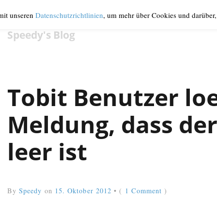
 mit unseren
Datenschutzrichtlinien
, um mehr über Cookies und darüber, 
Speedy's Blog
Tobit Benutzer l
Meldung, dass der
leer ist
By
Speedy
on
15. Oktober 2012
•
(
1 Comment
)