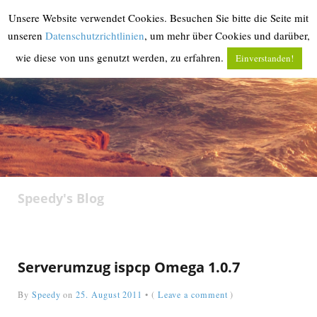
Unsere Website verwendet Cookies. Besuchen Sie bitte die Seite mit
MENU
unseren
Datenschutzrichtlinien
, um mehr über Cookies und darüber,
wie diese von uns genutzt werden, zu erfahren.
Einverstanden!
‹
return

Speedy's Blog
Serverumzug ispcp Omega 1.0.7
By
Speedy
on
25. August 2011
•
(
Leave a comment
)